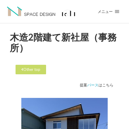
メニュー
木造2階建て新社屋（事務
所）
Other top
提案
パース
はこちら