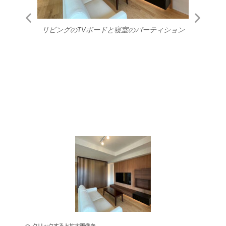
リビングのTVボードと寝室のパーティション
イケア
パ