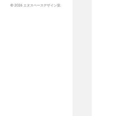
© 2026
エヌスペースデザイン室
.
既設のキッチン。家電の置き場や作業スペースが少なく 配膳に困っ