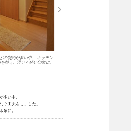
どの制約が多い中、 キッチン
猫ちゃんがクロスで爪を研ぐため、塗壁
納を替え、浮いた軽い印象に。
が映ってし
。
が多い中、
なぐ工夫をしました。
印象に。