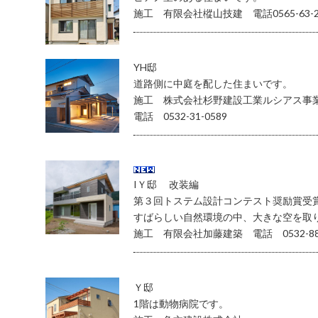
施工 有限会社樅山技建 電話0565-63-2
YH邸
道路側に中庭を配した住まいです。
施工 株式会社杉野建設工業ルシアス事
電話 0532-31-0589
IＹ邸 改装編
第３回トステム設計コンテスト奨励賞受
すばらしい自然環境の中、大きな空を取
施工 有限会社加藤建築 電話 0532-88-
Ｙ邸
1階は動物病院です。