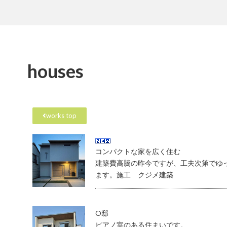
houses
works top
コンパクトな家を広く住む
建築費高騰の昨今ですが、工夫次第でゆ
ます。施工 クジメ建築
O邸
ピアノ室のある住まいです。