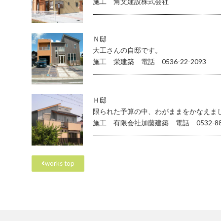
施工 角文建設株式会社
Ｎ邸
大工さんの自邸です。
施工 栄建築 電話 0536-22-2093
Ｈ邸
限られた予算の中、わがままをかなえま
施工 有限会社加藤建築 電話 0532-88-
works top