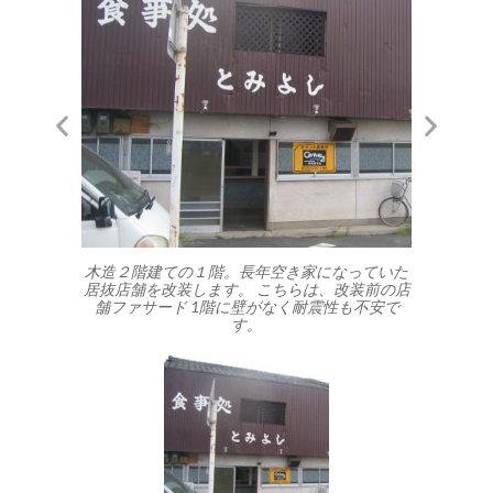
2階の内装は
木造２階建ての１階。長年空き家になっていた
改装前の店
居抜店舗を改装します。 こちらは、改装前の店
圧迫感があ
舗ファサード 1階に壁がなく耐震性も不安で
に
す。